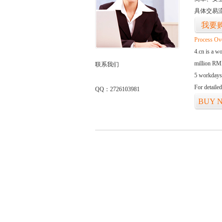
具体交易
我要
Process Ov
4.cn is a w
million RMB
联系我们
5 workdays
For detaile
QQ：2726103981
BUY 