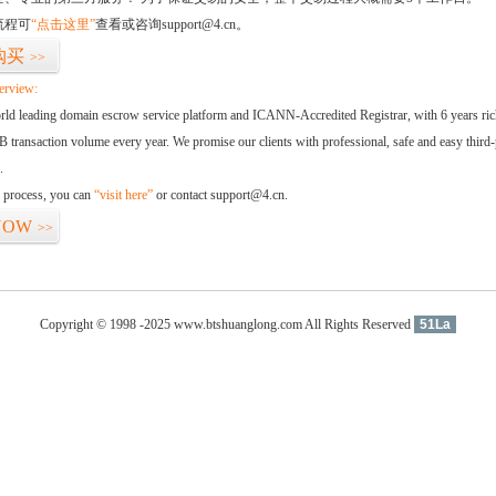
流程可
“点击这里”
查看或咨询support@4.cn。
购买
>>
erview:
orld leading domain escrow service platform and ICANN-Accredited Registrar, with 6 years ri
 transaction volume every year. We promise our clients with professional, safe and easy third-
.
d process, you can
“visit here”
or contact support@4.cn.
NOW
>>
Copyright © 1998 -2025 www.btshuanglong.com All Rights Reserved
51La