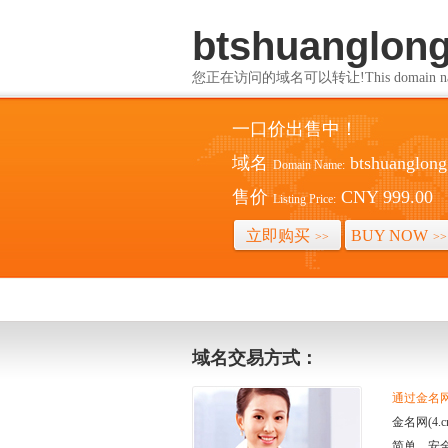
btshuanglon
您正在访问的域名可以转让!This domain name i
一口价出售中！
域名
btshuanglon
Domain Name:
售价
CNY 999.00
Listing Price:
立即购买
BUY NOW
>>
>>
域名交易方式：
通过金名网(
金名网(4
简单、安